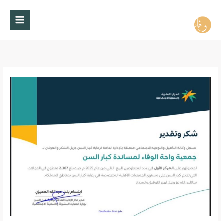
خطي
لى
لمحتوى