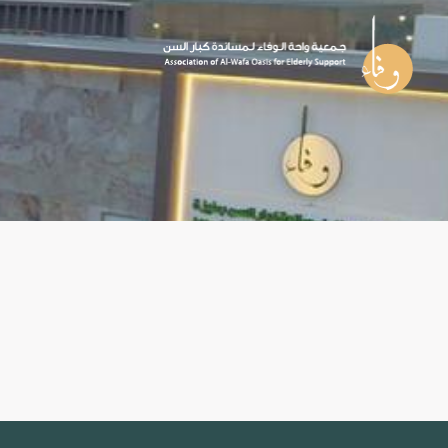
خطي
لى
لمحتوى